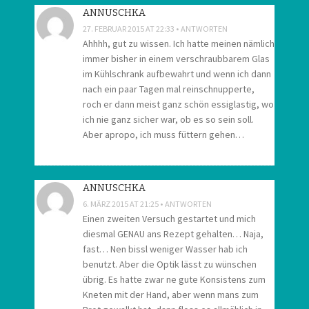
ANNUSCHKA
27. FEBRUAR 2015 AT 22:33
ANTWORTEN
Ahhhh, gut zu wissen. Ich hatte meinen nämlich
immer bisher in einem verschraubbarem Glas
im Kühlschrank aufbewahrt und wenn ich dann
nach ein paar Tagen mal reinschnupperte,
roch er dann meist ganz schön essiglastig, wo
ich nie ganz sicher war, ob es so sein soll.
Aber apropo, ich muss füttern gehen…
ANNUSCHKA
6. MÄRZ 2015 AT 21:25
ANTWORTEN
Einen zweiten Versuch gestartet und mich
diesmal GENAU ans Rezept gehalten… Naja,
fast… Nen bissl weniger Wasser hab ich
benutzt. Aber die Optik lässt zu wünschen
übrig. Es hatte zwar ne gute Konsistens zum
Kneten mit der Hand, aber wenn mans zum