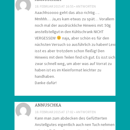
18. FEBRUAR 2015 AT 16:55
ANTWORTEN
Aaachhsoooo geht das also richtig….
Mmhhh… Ja,es kam etwas zu spät… Vorallem
noch mal der ausdrückliche Hinweis mit: 50g
anstellstellgut in den Kühlschrank NICHT
VERGESSEN!
naja, aber schön es für den
nächsten Versuch so ausführlich zu haben! Lexi
isst es aber trotzdem schon fleißig! Den
Hinweis mit dem Teilen find ich gut. Es isst sich
zwar schnell weg, um aber was auf Vorrat zu
haben ist es im Kleinformat leichter zu
handhaben.
Danke dafür!
ANNUSCHKA
18. FEBRUAR 2015 AT 17:02
ANTWORTEN
Kann man zum abdecken des Gefütterten
Anstellgutes eigentlich auch nen Tuch nehmen