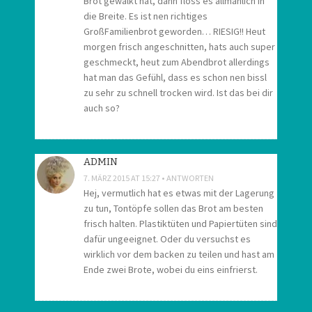
Brot gewalkt hat, dann floss es allmählich in
die Breite. Es ist nen richtiges
GroßFamilienbrot geworden… RIESIG!! Heut
morgen frisch angeschnitten, hats auch super
geschmeckt, heut zum Abendbrot allerdings
hat man das Gefühl, dass es schon nen bissl
zu sehr zu schnell trocken wird. Ist das bei dir
auch so?
ADMIN
7. MÄRZ 2015 AT 15:27
ANTWORTEN
Hej, vermutlich hat es etwas mit der Lagerung
zu tun, Tontöpfe sollen das Brot am besten
frisch halten. Plastiktüten und Papiertüten sind
dafür ungeeignet. Oder du versuchst es
wirklich vor dem backen zu teilen und hast am
Ende zwei Brote, wobei du eins einfrierst.