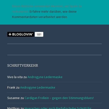
Diese Website verwendet Akismet, um Spam zu
reduzieren.
Erfahre mehr darüber, wie deine
Kommentardaten verarbeitet werden
.
SCHRIFTVERKEHR
Vivo la vita
zu
Androgyne Ledermaske
Frank
zu
Androgyne Ledermaske
Susanne
zu
Cardigan Frollein – gegen den Stimmungsblues!
Matthias
zu
Huaraches oder auch Barfußschuhe Schritt für