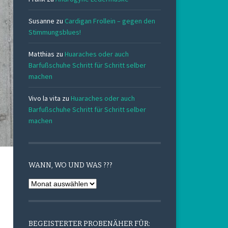
Susanne
zu
Cardigan Frollein – gegen den
Stimmungsblues!
Matthias
zu
Huaraches oder auch
Barfußschuhe Schritt für Schritt selber
machen
Vivo la vita
zu
Huaraches oder auch
Barfußschuhe Schritt für Schritt selber
machen
WANN, WO UND WAS ???
Wann,
Wo
und
Was
BEGEISTERTER PROBENÄHER FÜR: