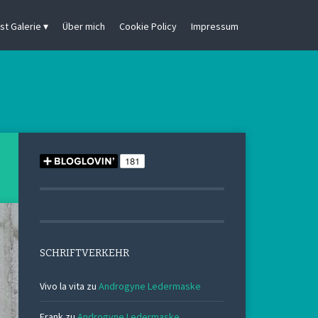
st Galerie
Über mich
Cookie Policy
Impressum
SCHRIFTVERKEHR
Vivo la vita
zu
Androgyne Ledermaske
Frank
zu
Androgyne Ledermaske