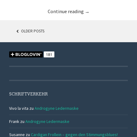
Continue reading
→
OLDER POSTS
POSTS
NAVIGATION
SCHRIFTVERKEHR
Vivo la vita
zu
Androgyne Ledermaske
Frank
zu
Androgyne Ledermaske
Susanne
zu
Cardigan Frollein – gegen den Stimmungsblues!