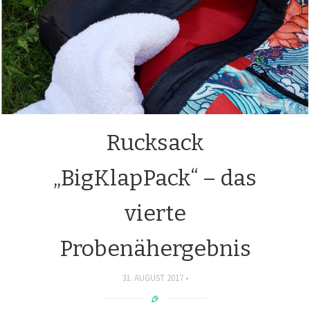
Rucksack
„BigKlapPack“ – das
vierte
Probenähergebnis
31. AUGUST 2017