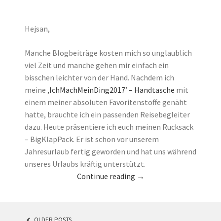
Hejsan,
Manche Blogbeiträge kosten mich so unglaublich
viel Zeit und manche gehen mir einfach ein
bisschen leichter von der Hand. Nachdem ich
meine
‚IchMachMeinDing2017′ – Handtasche
mit
einem meiner absoluten Favoritenstoffe genäht
hatte, brauchte ich ein passenden Reisebegleiter
dazu. Heute präsentiere ich euch meinen Rucksack
– BigKlapPack. Er ist schon vor unserem
Jahresurlaub fertig geworden und hat uns während
unseres Urlaubs kräftig unterstützt.
Continue reading
→
OLDER POSTS