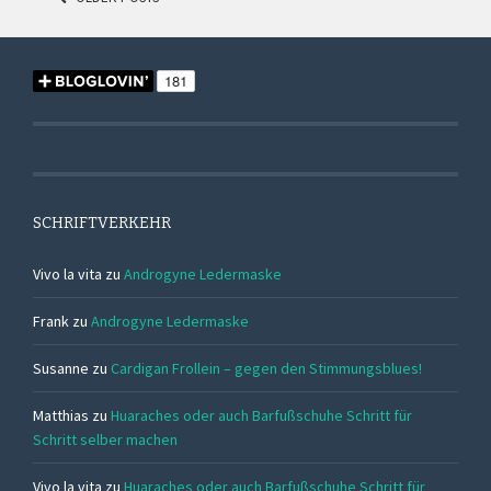
POSTS
NAVIGATION
SCHRIFTVERKEHR
Vivo la vita
zu
Androgyne Ledermaske
Frank
zu
Androgyne Ledermaske
Susanne
zu
Cardigan Frollein – gegen den Stimmungsblues!
Matthias
zu
Huaraches oder auch Barfußschuhe Schritt für
Schritt selber machen
Vivo la vita
zu
Huaraches oder auch Barfußschuhe Schritt für