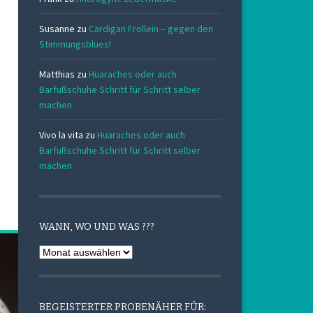
Susanne
zu
Cardigan Frollein – gegen den
Stimmungsblues!
Matthias
zu
Huaraches oder auch
Barfußschuhe Schritt für Schritt selber
machen
Vivo la vita
zu
Huaraches oder auch
Barfußschuhe Schritt für Schritt selber
machen
WANN, WO UND WAS ???
Wann,
Wo
und
Was
BEGEISTERTER PROBENÄHER FÜR: