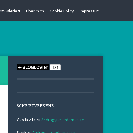
st Galerie
Über mich
Cookie Policy
Impressum
SCHRIFTVERKEHR
Vivo la vita
zu
Androgyne Ledermaske
Frank
zu
Androgyne Ledermaske