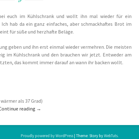
 bei euch im Kühlschrank und wollt ihn mal wieder für ein
Ich hab da ein ganz einfaches, aber schmackhaftes Brot im
eint für süße und herzhafte Beläge.
ung geben und ihn erst einmal wieder vermehren. Die meisten
g im Kühlschrank und den brauchen wir jetzt. Entweder am
tzten, das kommt immer darauf an wann ihr backen wollt.
 wärmer als 37 Grad)
Continue reading
→
Proudly powered by WordPress
|
Theme: Story by
WebTuts
.