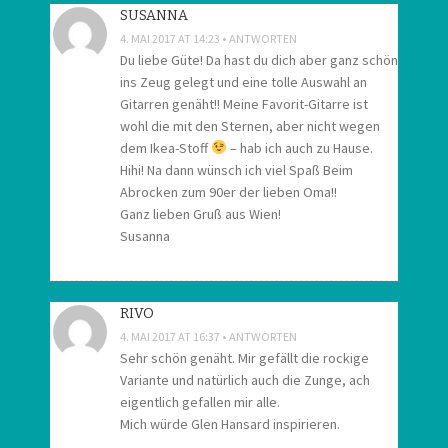
SUSANNA
4. MAI 2017 AT 14:23
ANTWORTEN
Du liebe Güte! Da hast du dich aber ganz schön
ins Zeug gelegt und eine tolle Auswahl an
Gitarren genäht!! Meine Favorit-Gitarre ist
wohl die mit den Sternen, aber nicht wegen
dem Ikea-Stoff
– hab ich auch zu Hause.
Hihi! Na dann wünsch ich viel Spaß Beim
Abrocken zum 90er der lieben Oma!!
Ganz lieben Gruß aus Wien!
Susanna
RIVO
4. MAI 2017 AT 16:37
ANTWORTEN
Sehr schön genäht. Mir gefällt die rockige
Variante und natürlich auch die Zunge, ach
eigentlich gefallen mir alle.
Mich würde Glen Hansard inspirieren.