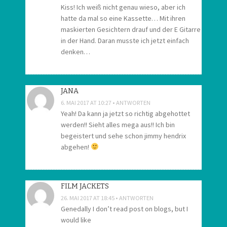
Kiss! Ich weiß nicht genau wieso, aber ich
hatte da mal so eine Kassette… Mit ihren
maskierten Gesichtern drauf und der E Gitarre
in der Hand. Daran musste ich jetzt einfach
denken…
JANA
6. MAI 2017 AT 10:27
ANTWORTEN
Yeah! Da kann ja jetzt so richtig abgehottet
werden!! Sieht alles mega aus!! Ich bin
begeistert und sehe schon jimmy hendrix
abgehen!
FILM JACKETS
26. MAI 2017 AT 18:45
ANTWORTEN
Genedally I don’t read post on blogs, but I
would like