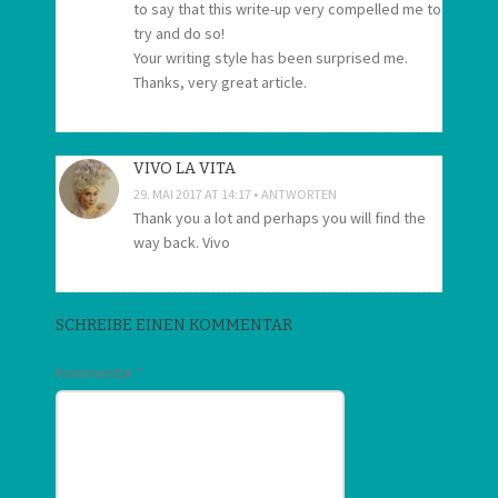
to say that this write-up very compelled me to
try and do so!
Your writing style has been surprised me.
Thanks, very great article.
VIVO LA VITA
29. MAI 2017 AT 14:17
ANTWORTEN
Thank you a lot and perhaps you will find the
way back. Vivo
SCHREIBE EINEN KOMMENTAR
Kommentar
*