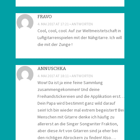
FRAVO
4. MAI 2017 AT 17:21
ANTWORTEN
Cool, cool, cool. Auf zur Weltmeistetschaft in
Luftgitarrenspielen mit der Nähgitarre. Ich will
die mit der Zunge !
ANNUSCHKA
4. MAI 2017 AT 18:11
ANTWORTEN
Wow! Da ist ja eine feine Sammlung
zusammengekommen! Und deine
Freihandstickereien und die Applikation erst…
Dein Papa wird bestimmt ganz wild darauf
sein! Ich bin wieder mal extrem begeistert! Bei
Menschen mit Gitarre denke ich häufig zu
allererst an die Singer Songwriter Fraktion,
aber diese Art von Gitarren sind ja eher bei
den richtigen Abrockern zu finden! Also….