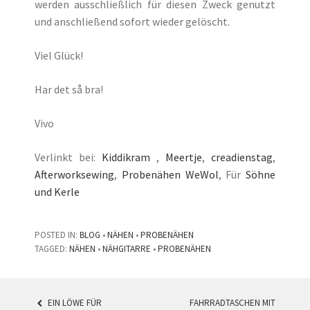
werden ausschließlich für diesen Zweck genutzt
und anschließend sofort wieder gelöscht.
Viel Glück!
Har det så bra!
Vivo
Verlinkt bei:
Kiddikram
,
Meertje
,
creadienstag
,
Afterworksewing
,
Probenähen WeWol
, Für
Söhne
und Kerle
POSTED IN:
BLOG
•
NÄHEN
•
PROBENÄHEN
TAGGED:
NÄHEN
•
NÄHGITARRE
•
PROBENÄHEN
EIN LÖWE FÜR
FAHRRADTASCHEN MIT
POST