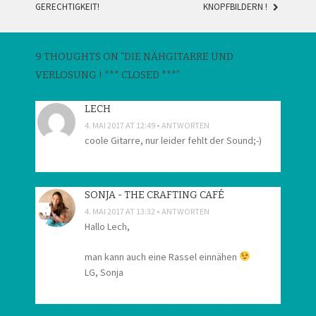
GERECHTIGKEIT!
KNOPFBILDERN !
NAVIGATION
9 THOUGHTS ON “
DIE NÄHGITARRE UND
VERLOSUNG ! *** CLOSED ***
”
LECH
4. MAI 2017 AT 12:49
ANTWORTEN
coole Gitarre, nur leider fehlt der Sound;-)
SONJA - THE CRAFTING CAFÉ
4. MAI 2017 AT 13:32
ANTWORTEN
Hallo Lech,
man kann auch eine Rassel einnähen
LG, Sonja