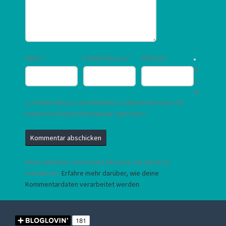
Name
*
E-Mail-Adresse
*
Website
N
a
m
e, E-Mail-Adresse und Website in diesem Browser für
meinen nächsten Kommentar speichern.
Diese Website verwendet Akismet, um Spam zu
reduzieren.
Erfahre mehr darüber, wie deine
Kommentardaten verarbeitet werden
.