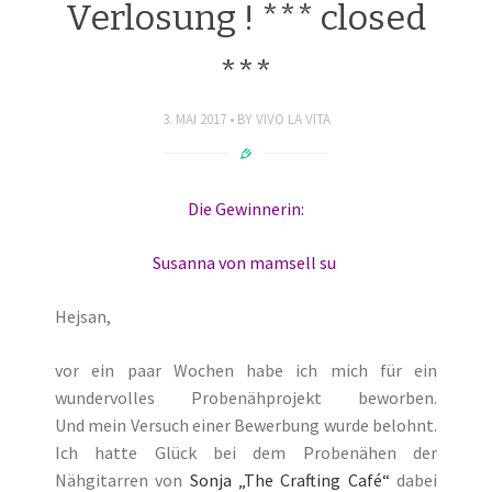
Verlosung ! *** closed
***
3. MAI 2017
BY
VIVO LA VITA
Die Gewinnerin:
Susanna von
mamsell su
Hejsan,
vor ein paar Wochen habe ich mich für ein
wundervolles Probenähprojekt beworben.
Und mein Versuch einer Bewerbung wurde belohnt.
Ich hatte Glück bei dem Probenähen der
Nähgitarren von
Sonja „The Crafting Café“
dabei