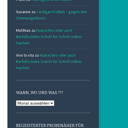
Susanne
zu
Cardigan Frollein – gegen den
Stimmungsblues!
Matthias
zu
Huaraches oder auch
Barfußschuhe Schritt für Schritt selber
machen
Vivo la vita
zu
Huaraches oder auch
Barfußschuhe Schritt für Schritt selber
machen
WANN, WO UND WAS ???
Wann,
Wo
und
Was
BEGEISTERTER PROBENÄHER FÜR: