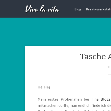
Vivo la vita
Blog
Kreativwerkstatt 
Tasche 
30
Hej Hej
Mein erstes Probenähen bei
Tina Blogs
mitmachen durfte, nun endlich finde ich d