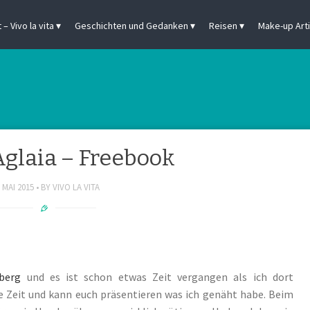
– Vivo la vita
Geschichten und Gedanken
Reisen
Make-up Arti
Aglaia – Freebook
. MAI 2015
BY
VIVO LA VITA
berg
und es ist schon etwas Zeit vergangen als ich dort
ie Zeit und kann euch präsentieren was ich genäht habe.
Beim