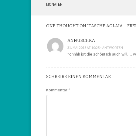
POST
MONATEN
NAVIGATION
ONE THOUGHT ON “
TASCHE AGLAIA – FR
ANNUSCHKA
31. MAI 2015 AT 10:25
ANTWORTEN
?ohhhh ist die schön! Ich auch will…. 
SCHREIBE EINEN KOMMENTAR
Kommentar
*