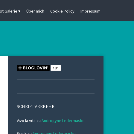
st Galerie
Über mich
Cookie Policy
Impressum
SCHRIFTVERKEHR
Vivo la vita
zu
Androgyne Ledermaske
Frank
zu
Androgyne Ledermaske