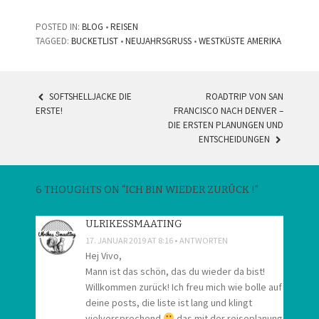
POSTED IN:
BLOG
•
REISEN
TAGGED:
BUCKETLIST
•
NEUJAHRSGRUSS
•
WESTKÜSTE AMERIKA
SOFTSHELLJACKE DIE
ROADTRIP VON SAN
POST
ERSTE!
FRANCISCO NACH DENVER –
DIE ERSTEN PLANUNGEN UND
NAVIGATION
ENTSCHEIDUNGEN
6 THOUGHTS ON “
ICH BIN WIEDER ZURÜCK !
”
ULRIKESSMAATING
17. JANUAR 2019 AT 8:16
ANTWORTEN
Hej Vivo,
Mann ist das schön, das du wieder da bist!
Willkommen zurück! Ich freu mich wie bolle auf
deine posts, die liste ist lang und klingt
vielversprechend
das mit der reiseplanung