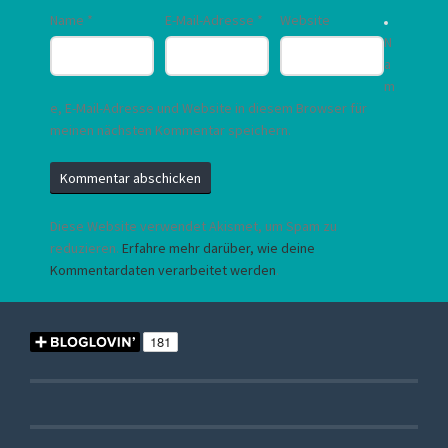
Name
*
E-Mail-Adresse
*
Website
N
a
m
e, E-Mail-Adresse und Website in diesem Browser für
meinen nächsten Kommentar speichern.
Diese Website verwendet Akismet, um Spam zu
reduzieren.
Erfahre mehr darüber, wie deine
Kommentardaten verarbeitet werden
.