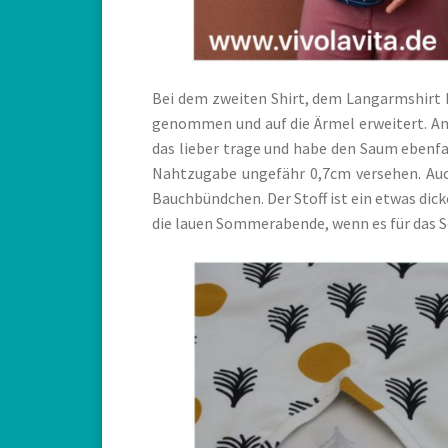
Bei dem zweiten Shirt, dem Langarmshirt 
genommen und auf die Ärmel erweitert. An 
das lieber trage und habe den Saum ebenfa
Nahtzugabe ungefähr 0,7cm versehen. Auc
Bauchbündchen. Der Stoff ist ein etwas dick
die lauen Sommerabende, wenn es für das S