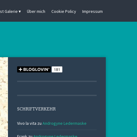
st Galerie
Über mich
Cookie Policy
Impressum
SCHRIFTVERKEHR
Vivo la vita
zu
Androgyne Ledermaske
Frank
zu
Androgyne Ledermaske