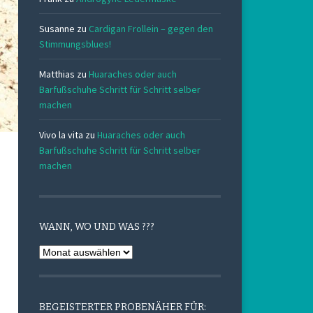
Susanne
zu
Cardigan Frollein – gegen den
Stimmungsblues!
Matthias
zu
Huaraches oder auch
Barfußschuhe Schritt für Schritt selber
machen
Vivo la vita
zu
Huaraches oder auch
Barfußschuhe Schritt für Schritt selber
machen
WANN, WO UND WAS ???
Wann,
Wo
und
Was
BEGEISTERTER PROBENÄHER FÜR: