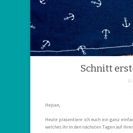
Schnitt erst
22.
Hejsan,
Heute präsentiere ich euch ein ganz einfac
welches ihr in den nächsten Tagen auf ihrem