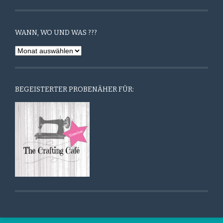
WANN, WO UND WAS ???
Wann,
Wo
und
Was
BEGEISTERTER PROBENÄHER FÜR:
???