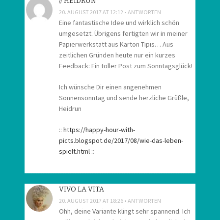
// HEIDRUN
20. AUGUST 2017 AT 12:12
ANTWORTEN
Eine fantastische Idee und wirklich schön
umgesetzt. Übrigens fertigten wir in meiner
Papierwerkstatt aus Karton Tipis… Aus
zeitlichen Gründen heute nur ein kurzes
Feedback: Ein toller Post zum Sonntagsglück!
Ich wünsche Dir einen angenehmen
Sonnensonntag und sende herzliche Grüßle,
Heidrun
::
https://happy-hour-with-
picts.blogspot.de/2017/08/wie-das-leben-
spielt.html
::
VIVO LA VITA
20. AUGUST 2017 AT 18:26
ANTWORTEN
Ohh, deine Variante klingt sehr spannend. Ich