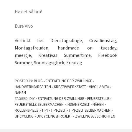
Ha det så bra!
Eure Vivo
Verlinkt bei:
Dienstagsdinge
,
Creadienstag
,
Montagsfreuden
,
handmade on tuesday
,
meertje
,
Kreativas Summertime
,
Freebook
Sommer
,
Sonntagsglück
,
Freutag
POSTED IN:
BLOG
•
ENTFALTUNG DER ZWILLINGE
•
HANDWERKSARBEITEN
•
KREATIVWERKSTATT - VIVO LA VITA
•
NÄHEN
TAGGED:
DIY
•
ENTFALTUNG DER ZWILLINGE
•
FEUERSTELLE
•
FEUERSTELLE SELBERMACHEN
•
INDIANERZELT
•
NÄHEN
•
ROLLENSPIELE
•
TIPI
•
TIPI-ZELT
•
TIPI-ZELT SELBERMACHEN
•
UPCYCLING
•
UPCYCLINGSPROJEKT
•
ZWILLINGSGESCHICHTEN