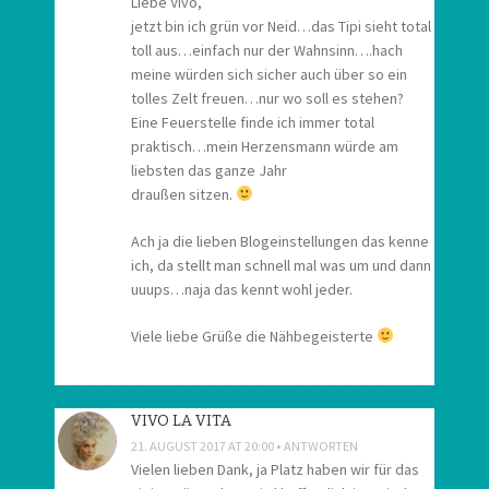
Liebe Vivo,
jetzt bin ich grün vor Neid…das Tipi sieht total
toll aus…einfach nur der Wahnsinn….hach
meine würden sich sicher auch über so ein
tolles Zelt freuen…nur wo soll es stehen?
Eine Feuerstelle finde ich immer total
praktisch…mein Herzensmann würde am
liebsten das ganze Jahr
draußen sitzen.
Ach ja die lieben Blogeinstellungen das kenne
ich, da stellt man schnell mal was um und dann
uuups…naja das kennt wohl jeder.
Viele liebe Grüße die Nähbegeisterte
VIVO LA VITA
21. AUGUST 2017 AT 20:00
ANTWORTEN
Vielen lieben Dank, ja Platz haben wir für das