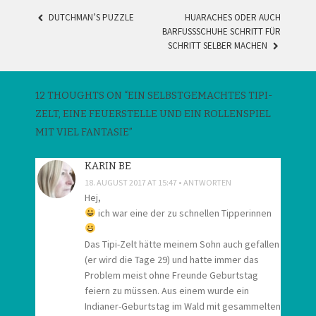
DUTCHMAN’S PUZZLE
HUARACHES ODER AUCH
POST
BARFUSSSCHUHE SCHRITT FÜR S
CHRITT SELBER MACHEN
NAVIGATION
12 THOUGHTS ON “
EIN SELBSTGEMACHTES TIPI-
ZELT, EINE FEUERSTELLE UND EIN ROLLENSPIEL
MIT VIEL FANTASIE
”
KARIN BE
18. AUGUST 2017 AT 15:47
ANTWORTEN
Hej,
ich war eine der zu schnellen Tipperinnen
Das Tipi-Zelt hätte meinem Sohn auch gefallen
(er wird die Tage 29) und hatte immer das
Problem meist ohne Freunde Geburtstag
feiern zu müssen. Aus einem wurde ein
Indianer-Geburtstag im Wald mit gesammelten